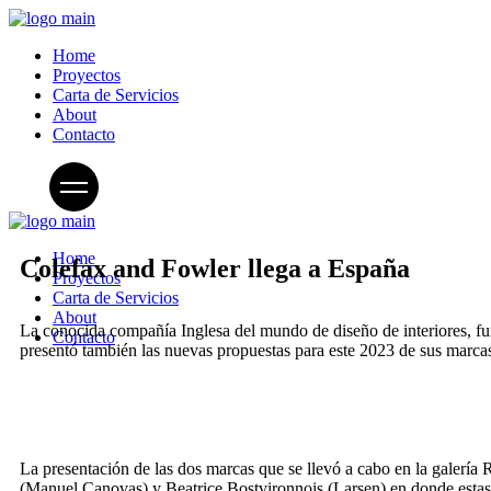
Home
Proyectos
Carta de Servicios
About
Contacto
Home
Colefax and Fowler llega a España
Proyectos
Carta de Servicios
About
La conocida compañía Inglesa del mundo de diseño de interiores, fu
Contacto
presentó también las nuevas propuestas para este 2023 de sus mar
La presentación de las dos marcas que se llevó a cabo en la galería 
(Manuel Canovas) y Beatrice Bostvironnois (Larsen) en donde estas e