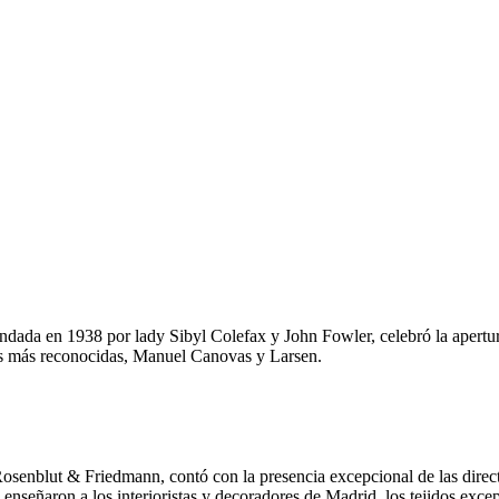
ndada en 1938 por lady Sibyl Colefax y John Fowler, celebró la apert
cas más reconocidas, Manuel Canovas y Larsen.
Rosenblut & Friedmann, contó con la presencia excepcional de las direct
nseñaron a los interioristas y decoradores de Madrid, los tejidos exce