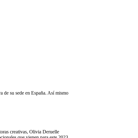
ura de su sede en España. Así mismo
oras creativas, Olivia Deruelle
pcionales que vienen para este 2023.